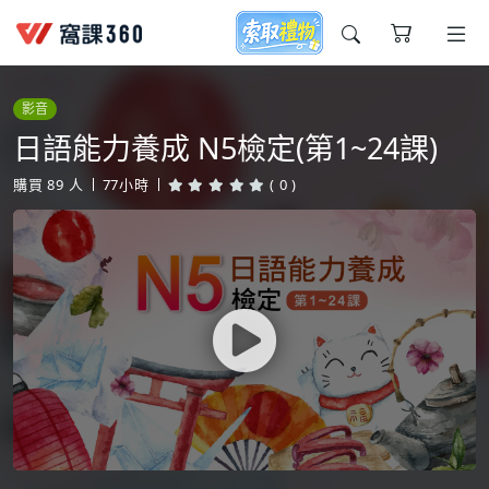
今天想要學什麼?
影音
日語能力養成 N5檢定(第1~24課)
購買
89
人
77小時
( 0 )
窩課推薦給您