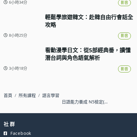
6小時34分
影音
輕鬆學旅遊韓文：赴韓自由行會話全
攻略
8小時25分
影音
看動漫學日文：從5部經典番，讀懂
潛台詞與角色語氣解析
3小時18分
影音
首頁
所有課程
語言學習
日語能力養成 N5檢定(第
1~24課)
社 群
Facebook