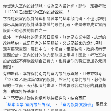
你想進入室內設計領域、成為室內設計師，那你一定要考取
「12500 乙級建築物室內設計證照」！
它是應徵室內設計師與相關職業的基本敲門磚，不僅可證明
你已具備室內設計基本常識的最佳利器，也是未來成立室內
設計公司必要的條件之一。
此外，室內裝修的需求與日俱增，無論是商業空間、店舖的
改換租約，或是居家的舊屋翻新，又或是新家的設計規劃，
還有展覽空間、展售中心、小吧台、租屋裝修、政府標案等
空間設計，室內設計的能力都能派上用場！因此，考取室內
設計證照不僅能證明自己實力，也將讓你的職涯更加多元與
開闊。
有鑑於此，本課程特別為對室內設計感興趣，且未來想考
「12500 乙級建築物室內設計」證照的同學們設計，教你基
礎的平立面、天花板圖的畫法，並透露最容易扣分的眉眉角
角，助你打好基礎！
有了堅實的基礎後你還可以持續進修，結合巨匠
、
課程來
「基本圖學-室內設計課程」
「室內設計實務班」
打好室內設計師基礎能力；或是結合