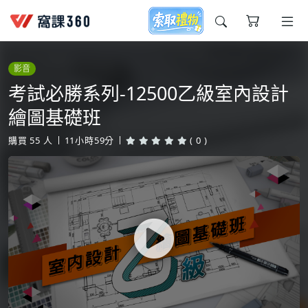
今天想要學什麼?
影音
考試必勝系列-12500乙級室內設計
繪圖基礎班
購買
55
人
11小時59分
( 0 )
窩課推薦給您