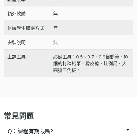
額外軟體
無
建議學生取得方式
無
安裝說明
無
上課工具
必備工具：0.5、0.7、0.9自動筆、極
細的打稿鉛筆、橡皮擦、比例尺、大
圓弧三角板。
常見問題
Q：
課程有期限嗎?