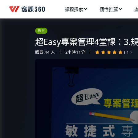
課程探索
個性推薦
工業設計
進入測驗
今天想要學什麼?
影音
手機APP開發
架構師
超Easy專案管理4堂課：3
多媒體動畫
創造者
購買
44
人
2小時11分
( 1 )
建築室內設計
領航者
健康生活
溝通者
程式與資料庫
窩課推薦給您
執行者
視覺設計
生活家
電繪與手繪
網頁設計
網路行銷
網路管理