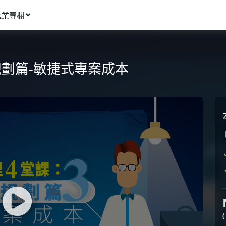
產業專欄
窩課推薦
影像動畫
.規劃篇-敏捷式專案成本
語言學習
商業行銷
資訊科技
設計應用
健康生活
理財投資
所有專欄