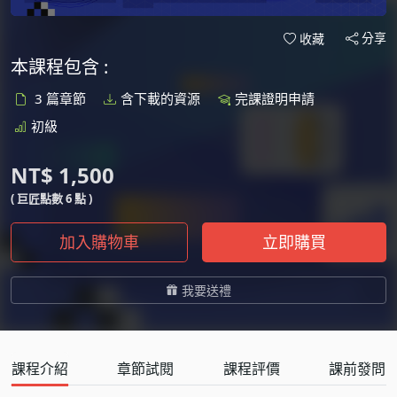
分享
收藏
本課程包含 :
3 篇章節
含下載的資源
完課證明申請
初級
NT$ 1,500
( 巨匠點數 6 點 )
加入購物車
立即購買
我要送禮
課程介紹
章節試閱
課程評價
課前發問