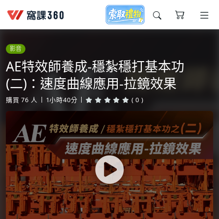
今天想要學什麼?
影音
AE特效師養成-穩紮穩打基本功
(二)：速度曲線應用-拉鏡效果
購買
76
人
1小時40分
( 0 )
窩課推薦給您