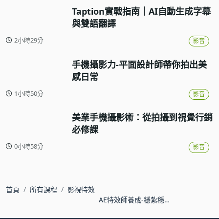
Taption實戰指南｜AI自動生成字幕
與雙語翻譯
2小時29分
影音
手機攝影力-平面設計師帶你拍出美
感日常
1小時50分
影音
美業手機攝影術：從拍攝到視覺行銷
必修課
0小時58分
影音
首頁
所有課程
影視特效
AE特效師養成-穩紮穩打
基本功(二)：速度曲線應