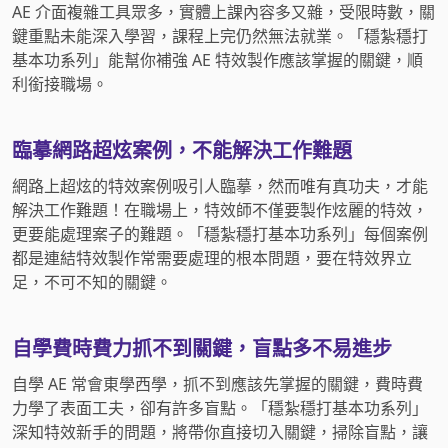
AE 介面複雜工具眾多，實體上課內容多又雜，受限時數，關
鍵重點未能深入學習，課程上完仍然無法就業。「穩紮穩打
基本功系列」能幫你補強 AE 特效製作應該掌握的關鍵，順
利銜接職場。
臨摹網路超炫案例，不能解決工作難題
網路上超炫的特效案例吸引人臨摹，然而唯有真功夫，才能
解決工作難題！在職場上，特效師不僅要製作炫麗的特效，
更要能處理案子的難題。「穩紮穩打基本功系列」每個案例
都是連結特效製作常需要處理的根本問題，要在特效界立
足，不可不知的關鍵。
自學費時費力抓不到關鍵，盲點多不易進步
自學 AE 常會東學西學，抓不到應該先掌握的關鍵，費時費
力學了表面工夫，卻有許多盲點。「穩紮穩打基本功系列」
深知特效新手的問題，將帶你直接切入關鍵，掃除盲點，讓