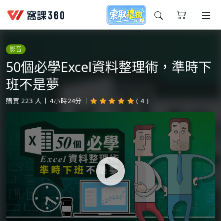
今天想要學什麼?
影音
50個必學Excel資料整理術，準時下
班不是夢
購買
223
人
4小時24分
( 4 )
窩課推薦給您