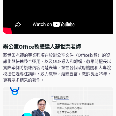
辦公室Office軟體達人蘇世榮老師
蘇世榮老師的專業強項在於辦公室文件（Office軟體）的資
訊化與快速整合運用，以及ODF導入和轉檔，教學時擅長以
實際案例將複雜內容清楚表達，並在各個政府機關和大專院
校擔任過專任講師，致力教學，經驗豐富，教齡長達25年，
更有眾多精采的著作。