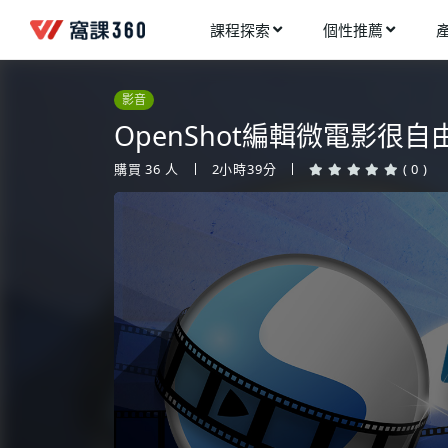
課程探索
個性推薦
工業設計
進入測驗
今天想要學什麼?
影音
手機APP開發
架構師
OpenShot編輯微電影很自
多媒體動畫
創造者
購買
36
人
2小時39分
( 0 )
建築室內設計
領航者
健康生活
溝通者
程式與資料庫
窩課推薦給您
執行者
視覺設計
生活家
電繪與手繪
網頁設計
網路行銷
網路管理