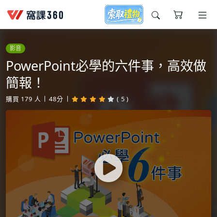
今天想要學什麼?
影音
PowerPoint必學的六件事，高效做
簡報！
購買
179
人
48分
( 5 )
窩課推薦給您