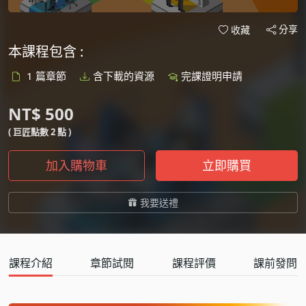
分享
收藏
本課程包含 :
1 篇章節
含下載的資源
完課證明申請
NT$ 500
( 巨匠點數 2 點 )
加入購物車
立即購買
我要送禮
課程介紹
章節試閱
課程評價
課前發問