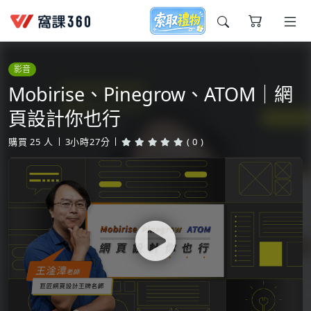
今天想要學什麼?
影音
Mobirise、Pinegrow、ATOM｜網
頁設計你也行
購買
25
人
3小時27分
( 0 )
窩課推薦給您