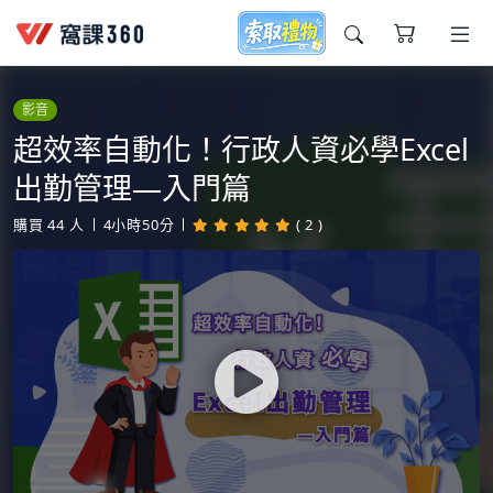
今天想要學什麼?
影音
超效率自動化！行政人資必學Excel
出勤管理—入門篇
購買
44
人
4小時50分
( 2 )
窩課推薦給您