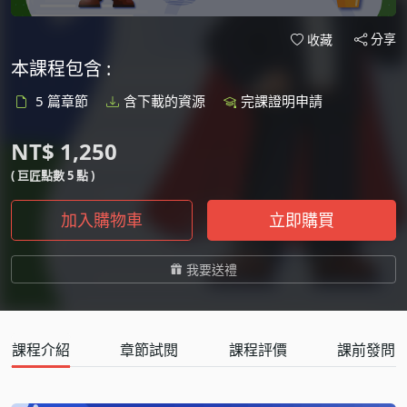
分享
收藏
本課程包含 :
5 篇章節
含下載的資源
完課證明申請
NT$ 1,250
( 巨匠點數 5 點 )
加入購物車
立即購買
我要送禮
課程介紹
章節試閱
課程評價
課前發問