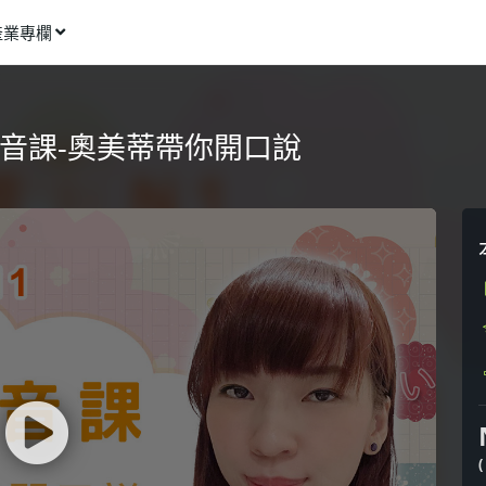
產業專欄
窩課推薦
影像動畫
音課-奧美蒂帶你開口說
語言學習
商業行銷
資訊科技
設計應用
健康生活
理財投資
所有專欄