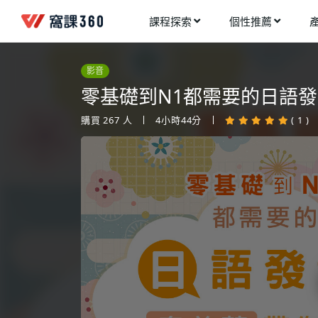
課程探索
個性推薦
工業設計
進入測驗
今天想要學什麼?
影音
手機APP開發
架構師
零基礎到N1都需要的日語發
多媒體動畫
創造者
購買
267
人
4小時44分
( 1 )
建築室內設計
領航者
健康生活
溝通者
程式與資料庫
窩課推薦給您
執行者
視覺設計
生活家
電繪與手繪
網頁設計
網路行銷
網路管理