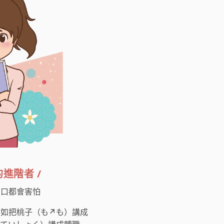
的進階者 /
開口都會害怕
如把桃子（も↗︎も）講成