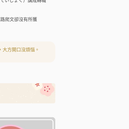
（ていしょく）講成轉職
網路爬文卻沒有所獲
，大方開口沒煩惱。