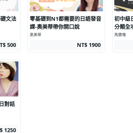
語 日語基礎文法
零基礎到N1都需要的日語發音
初中級
課-奧美蒂帶你開口說
分類全
奧美蒂
馬撒嚕
T$ 500
NT$ 1900
日對話
$ 1250