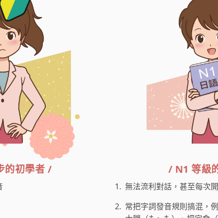
步的初學者 /
/ N1 等級
音
1.
無法流利對話，甚至每次
2.
常把字詞發音規則搞混，例