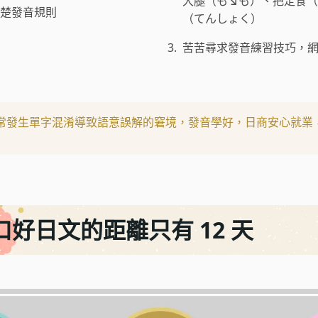
大腿（も↘︎も）、把定食
清楚發音規則
（てんしょく）
3.
苦苦尋求發音練習技巧，
常發生單字混淆導致語意誤解的窘境，發音學好，日商安心就業
好日文的距離只有 12 天