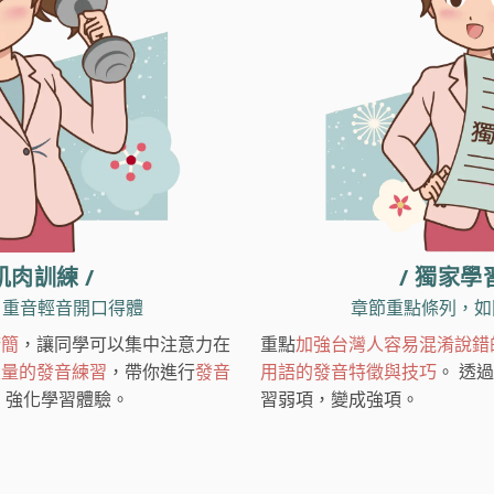
肌肉訓練 /
/ 獨家學
，重音輕音開口得體
章節重點條列，如
精簡
，讓同學可以集中注意力在
重點
加強台灣人容易混淆說錯
大量的發音練習
，帶你進行
發音
用語的發音特徵與技巧
。 透過
，強化學習體驗。
習弱項，變成強項。