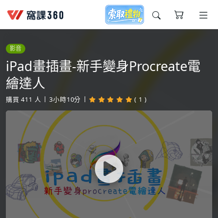
今天想要學什麼?
影音
iPad畫插畫-新手變身Procreate電
繪達人
購買
411
人
3小時10分
( 1 )
窩課推薦給您