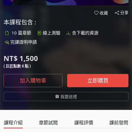
分享
收藏
本課程包含 :
10 篇章節
線上測驗
含下載的資源
完課證明申請
NT$ 1,500
( 巨匠點數 6 點 )
加入購物車
立即購買
我要送禮
課程介紹
章節試閱
課程評價
課前發問