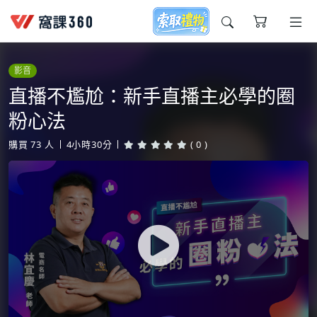
今天想要學什麼?
影音
直播不尷尬：新手直播主必學的圈
粉心法
購買
73
人
4小時30分
( 0 )
窩課推薦給您