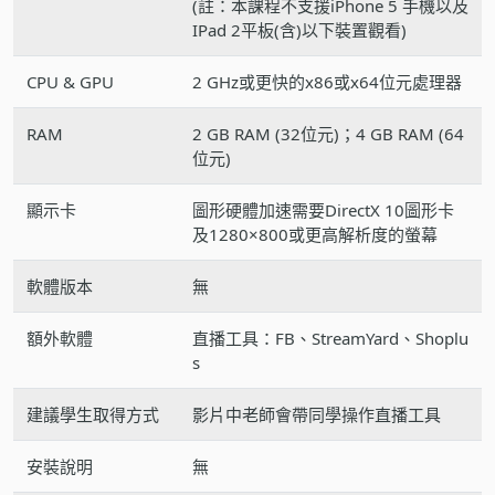
(註：本課程不支援iPhone 5 手機以及
IPad 2平板(含)以下裝置觀看)
CPU & GPU
2 GHz或更快的x86或x64位元處理器
RAM
2 GB RAM (32位元)；4 GB RAM (64
位元)
顯示卡
圖形硬體加速需要DirectX 10圖形卡
及1280×800或更高解析度的螢幕
軟體版本
無
額外軟體
直播工具：FB、StreamYard、Shoplu
s
建議學生取得方式
影片中老師會帶同學操作直播工具
安裝說明
無