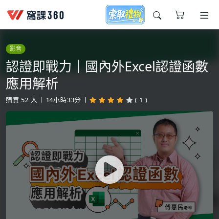
今天想要學什麼?
影音
認證即戰力｜國內外Excel認證函數
應用解析
購買
52
人
14小時33分
( 1 )
窩課推薦給您