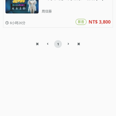
周佳籐
NT$ 3,800
影音
8小時26分
1