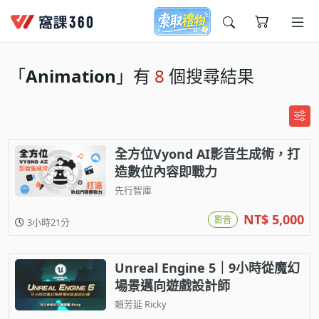
今天想要學什麼?
「
Animation
」有
8
個搜尋結果
全方位Vyond AI影音生成術，打
造數位內容即戰力
先行智庫
窩課推薦給您
NT$ 5,000
影音
3小時21分
Unreal Engine 5｜9小時從魔幻
場景邁向遊戲設計師
賴芳延 Ricky