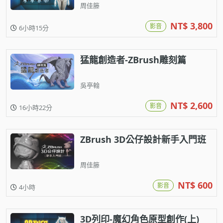
周佳籐
NT$ 3,800
影音
6小時15分
猛龍創造者-ZBrush雕刻篇
吳亭翰
NT$ 2,600
影音
16小時22分
ZBrush 3D公仔設計新手入門班
周佳籐
NT$ 600
影音
4小時
3D列印-魔幻角色原型創作(上)