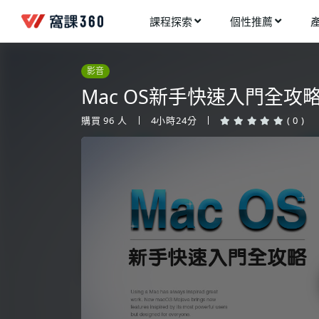
課程探索
個性推薦
工業設計
進入測驗
今天想要學什麼?
影音
手機APP開發
架構師
Mac OS新手快速入門全攻
多媒體動畫
創造者
購買
96
人
4小時24分
( 0 )
建築室內設計
領航者
健康生活
溝通者
程式與資料庫
窩課推薦給您
執行者
視覺設計
生活家
電繪與手繪
網頁設計
網路行銷
網路管理