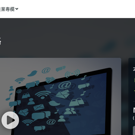
產業專欄
窩課推薦
影像動畫
略
語言學習
商業行銷
資訊科技
設計應用
健康生活
理財投資
所有專欄