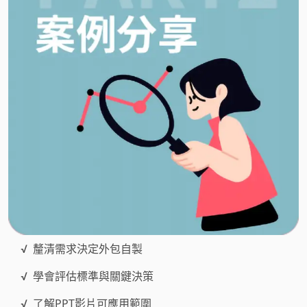
√
釐清需求決定外包自製
√
學會評估標準與關鍵決策
√
了解PPT影片可應用範圍