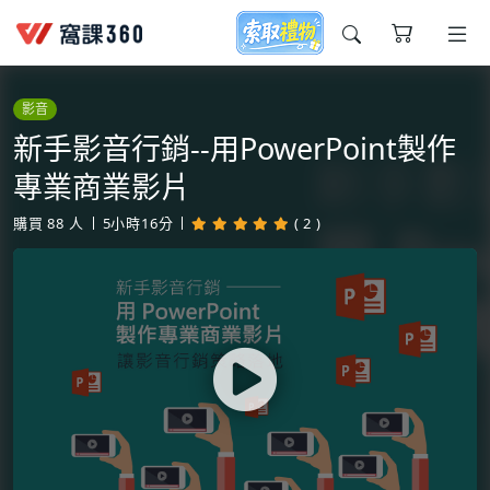
今天想要學什麼?
影音
新手影音行銷--用PowerPoint製作
專業商業影片
購買
88
人
5小時16分
( 2 )
窩課推薦給您