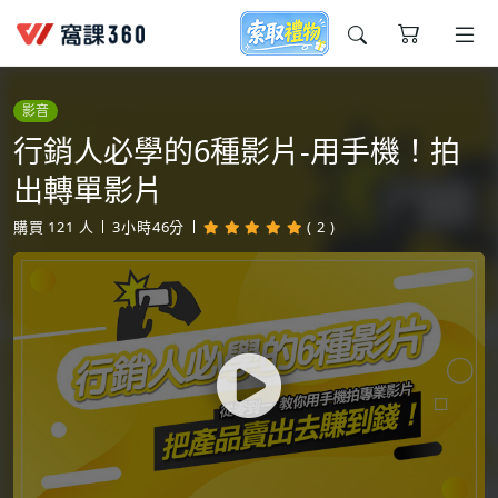
今天想要學什麼?
影音
行銷人必學的6種影片-用手機！拍
出轉單影片
購買
121
人
3小時46分
( 2 )
窩課推薦給您