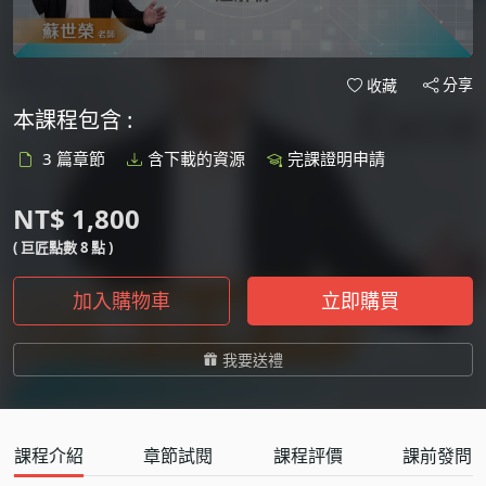
分享
收藏
本課程包含 :
3 篇章節
含下載的資源
完課證明申請
NT$ 1,800
( 巨匠點數 8 點 )
加入購物車
立即購買
我要送禮
課程介紹
章節試閱
課程評價
課前發問