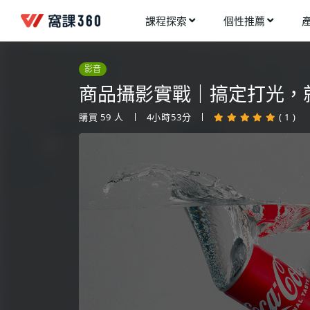
課程探索
個性推薦
工業設計
進入測驗
今天想要學什麼?
影音
手機APP開發
架構師
商品攝影實戰｜搞定打光，
多媒體動畫
創造者
購買
59
人
4小時53分
( 1 )
建築室內設計
領航者
健康生活
溝通者
程式與資料庫
窩課推薦給您
執行者
視覺設計
生活家
電繪與手繪
網頁設計
網路行銷
網路管理