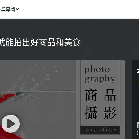
產業專欄
窩課推薦
影像動畫
就能拍出好商品和美食
語言學習
商業行銷
資訊科技
設計應用
健康生活
理財投資
所有專欄