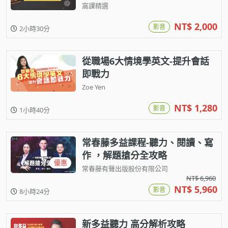
窩課精選
NT$ 2,000
影音
2小時30分
從職場6大情境學英文-提升會話
即戰力
Zoe Yen
NT$ 1,280
影音
1小時40分
常春藤多益課程-聽力、閱讀、寫
作 ，解題搶分全攻略
優惠
常春藤有聲出版股份有限公司
NT$ 6,960
NT$ 5,960
影音
8小時24分
新多益聽力 高分解析攻略