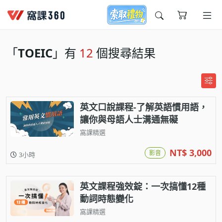
今天想要學什麼?
「
TOEIC
」有
12
個搜尋結果
英文口說課程-了解英語慣用語，
讓你與母語人士溝通無礙
窩課精選
窩課推薦給您
NT$ 3,000
影音
3小時
英文課程強效錠：一次搞懂12種
動詞時態變化
窩課精選