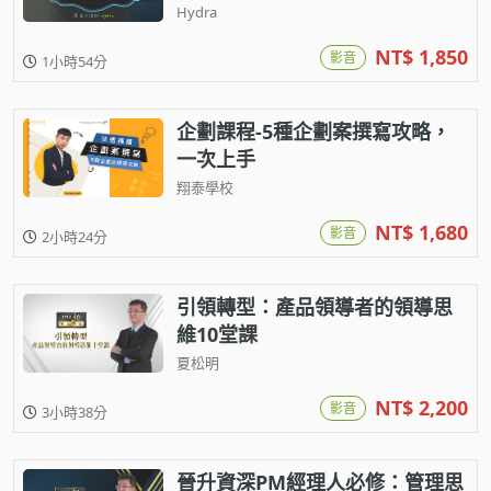
Hydra
NT$ 1,850
影音
1小時54分
企劃課程-5種企劃案撰寫攻略，
一次上手
翔泰學校
NT$ 1,680
影音
2小時24分
引領轉型：產品領導者的領導思
維10堂課
夏松明
NT$ 2,200
影音
3小時38分
晉升資深PM經理人必修：管理思