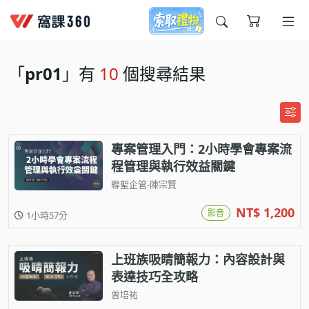
今天想要學什麼?
「
pr01
」有
10
個搜尋結果
專案管理入門：2小時學會專案流
程管理與執行效益關鍵
聯聖企管-陳宗賢
窩課推薦給您
NT$ 1,200
影音
1小時57分
上班族吸睛簡報力：內容設計與
表達技巧全攻略
曾培祐