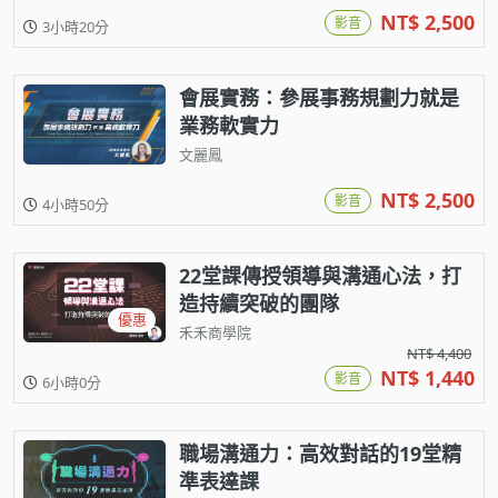
NT$ 2,500
影音
3小時20分
會展實務：參展事務規劃力就是
業務軟實力
文麗鳳
NT$ 2,500
影音
4小時50分
22堂課傳授領導與溝通心法，打
造持續突破的團隊
優惠
禾禾商學院
NT$ 4,400
NT$ 1,440
影音
6小時0分
職場溝通力：高效對話的19堂精
準表達課