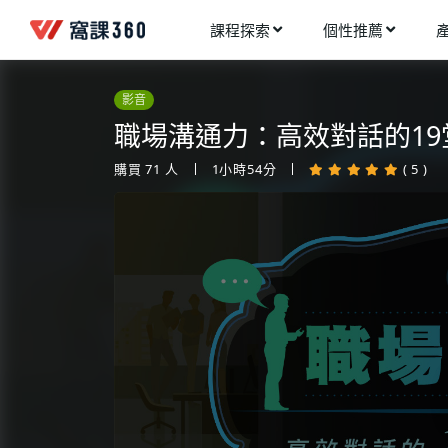
課程探索
個性推薦
工業設計
進入測驗
今天想要學什麼?
影音
手機APP開發
架構師
職場溝通力：高效對話的1
多媒體動畫
創造者
購買
71
人
1小時54分
( 5 )
建築室內設計
領航者
健康生活
溝通者
程式與資料庫
窩課推薦給您
執行者
視覺設計
生活家
電繪與手繪
網頁設計
網路行銷
網路管理