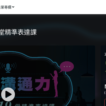
產業專欄
窩課推薦
影像動畫
9堂精準表達課
語言學習
商業行銷
資訊科技
設計應用
健康生活
理財投資
所有專欄