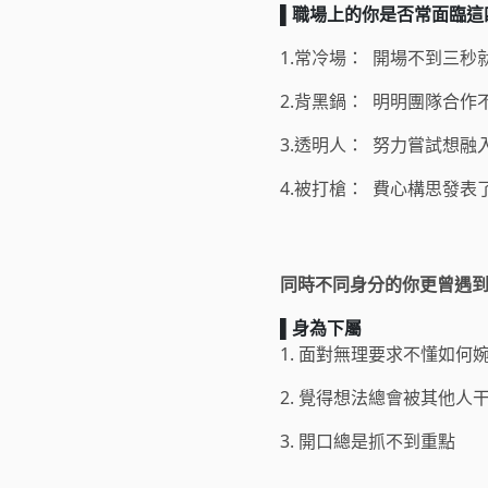
▌職場上的你是否常面臨這
1.常冷場：
開場不到三秒
2.背黑鍋：
明明團隊合作
3.透明人：
努力嘗試想融
4.被打槍：
費心構思發表
同時不同身分的你更曾遇
▌身為下屬
1.
面對無理要求不懂如何
2.
覺得想法總會被其他人
3.
開口總是抓不到重點