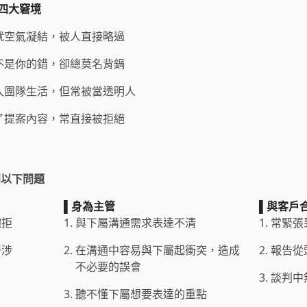
四大窘境
就空氣凝結，被人直接略過
不是你的錯，卻總莫名背鍋
入團隊生活，但常被當透明人
了提案內容，常直接被拒絕
到以下問題
▌身為主管
▌與客戶
婉拒
1.
與下屬溝通需求表達不清
1.
常緊張
干涉
2.
在溝通中容易與下屬起衝突，造成
2.
報告從
不必要的誤會
3.
談判中
3.
聽不懂下屬想要表達的重點