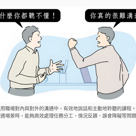
運用職場對內與對外的溝通中，有效地說話和主動地聆聽的課程
溝通場景時，能夠高效處理任務分工、情況反饋、誤會障礙等問