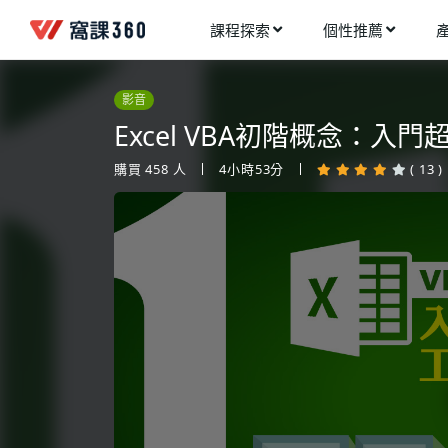
課程探索
個性推薦
工業設計
進入測驗
今天想要學什麼?
影音
手機APP開發
架構師
Excel VBA初階概念：入
多媒體動畫
創造者
購買
458
人
4小時53分
( 13 )
建築室內設計
領航者
健康生活
溝通者
程式與資料庫
窩課推薦給您
執行者
視覺設計
生活家
電繪與手繪
網頁設計
網路行銷
網路管理