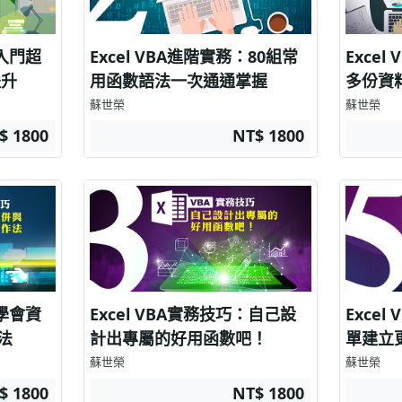
：入門超
Excel VBA進階實務：80組常
Exce
提升
用函數語法一次通通掌握
多份資
蘇世榮
蘇世榮
$ 1800
NT$ 1800
：學會資
Excel VBA實務技巧：自己設
Exce
法
計出專屬的好用函數吧！
單建立
蘇世榮
蘇世榮
$ 1800
NT$ 1800