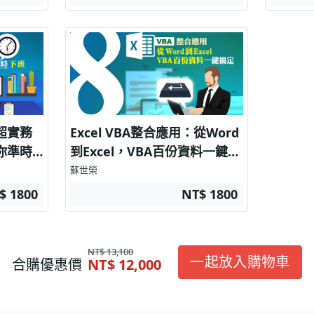
：超實務
Excel VBA整合應用：從Word
助你準時
到Excel，VBA百份資料一鍵搞
定
蘇世榮
$ 1800
NT$ 1800
NT$ 13,100
一起放入購物車
合購優惠價
NT$ 12,000