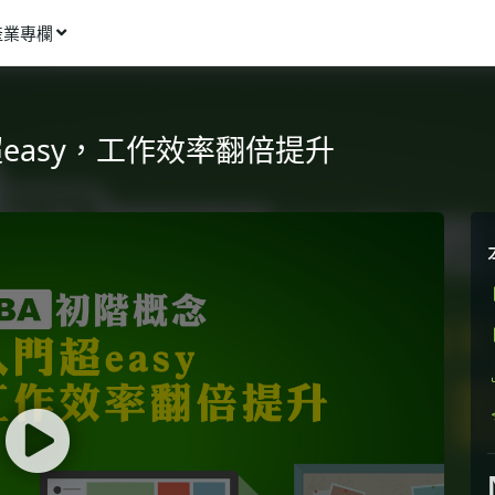
產業專欄
窩課推薦
影像動畫
門超easy，工作效率翻倍提升
語言學習
商業行銷
資訊科技
設計應用
健康生活
理財投資
所有專欄