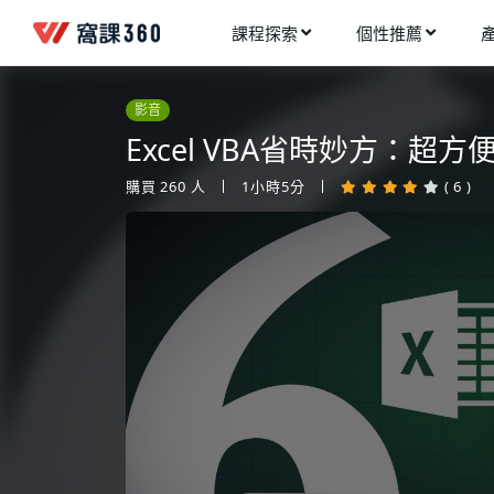
課程探索
個性推薦
工業設計
進入測驗
今天想要學什麼?
影音
手機APP開發
架構師
Excel VBA省時妙方：
多媒體動畫
創造者
購買
260
人
1小時5分
( 6 )
建築室內設計
領航者
健康生活
溝通者
程式與資料庫
窩課推薦給您
執行者
視覺設計
生活家
電繪與手繪
網頁設計
網路行銷
網路管理