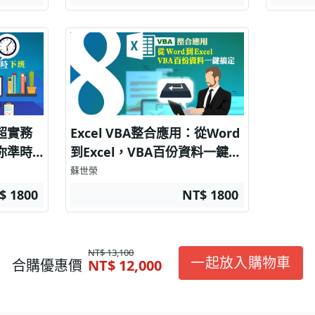
：超實務
Excel VBA整合應用：從Word
助你準時
到Excel，VBA百份資料一鍵搞
定
蘇世榮
$ 1800
NT$ 1800
NT$ 13,100
一起放入購物車
合購優惠價
NT$ 12,000