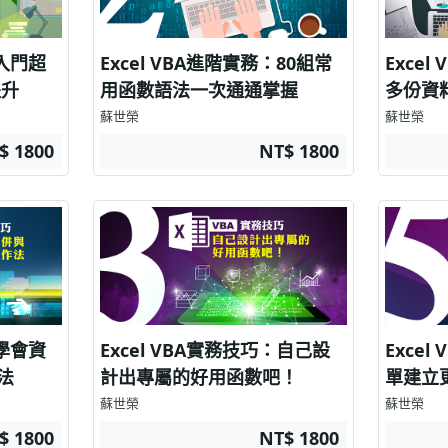
：入門超
Excel VBA進階實務：80組常
Exce
提升
用函數語法一次通通掌握
多份資
蘇世榮
蘇世榮
$ 1800
NT$ 1800
：學會資
Excel VBA實務技巧：自己設
Exce
法
計出專屬的好用函數吧！
單建立
蘇世榮
蘇世榮
$ 1800
NT$ 1800