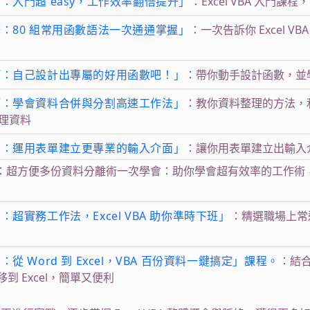
階概念：入門超 easy，工作效率翻倍提升」
：Excel VBA 入門課
階實務：80 組常用函數語法一次通通掌握」
：一次告訴你 Excel 
實務技巧：自己設計出專屬的好用函數吧！」
：帶你動手設計函數，並
實戰技巧：學會資料合併與分割高速工作法」
：教你資料整理的方法，
理資料
整合應用：運用表單建立更專業的輸入介面」
：讓你用表單建立出輸入
省時妙方：超方便多份資料分離術一次學會：助你學會超有效率的工作
應用：超實務工作法，Excel VBA 助你準時下班」
：精選職場上常運用
應用：從 Word 到 Excel，VBA 百份資料一鍵搞定」課程。
：結合 
移到 Excel，簡單又便利