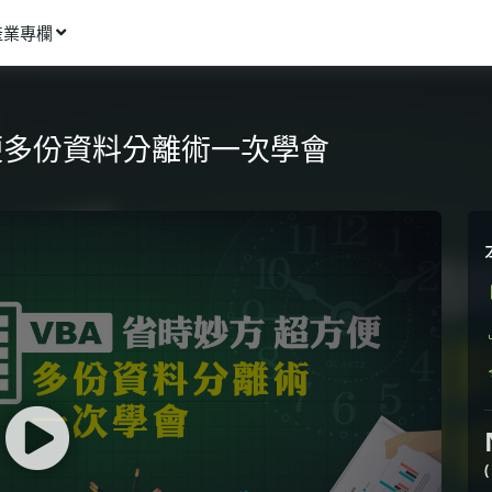
產業專欄
窩課推薦
影像動畫
超方便多份資料分離術一次學會
語言學習
商業行銷
資訊科技
設計應用
健康生活
理財投資
所有專欄