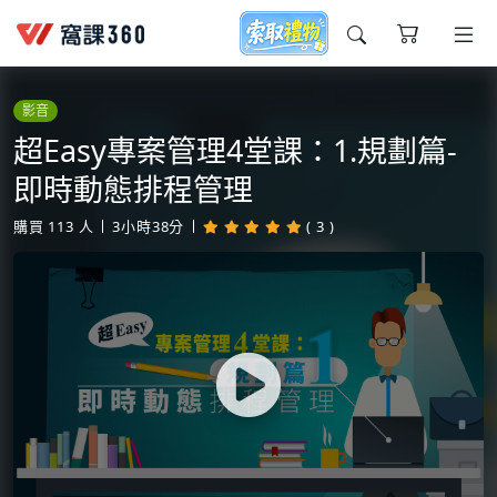
今天想要學什麼?
影音
超Easy專案管理4堂課：1.規劃篇-
即時動態排程管理
購買
113
人
3小時38分
( 3 )
窩課推薦給您