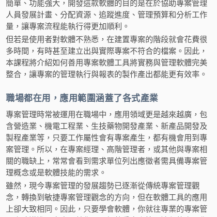
簡單、功能強大，開發這款軟體的目的是在於協助專案管理
人員發展計畫、分配資源、追蹤進度、管理預算和分析工作
量，讓專案流程能執行得更加順利。
但若是使用者對軟體不熟悉，在建置專案的階段就會花費很
多時間，有時甚至建立出與實際專案不符合的檔案。因此，
本課程將介紹如何善用專案軟體工具將實務與管理軟體完美
整合，讓專案的管理執行與報表的製作產出都能更有效率。
職場都在用，應用範圍涵蓋了各式產業
專案管理時常被運用在職場中，應用領域更是越來越廣，包
含營造業、機電工程業、生技藥物開發產業、新產品開發及
製程產業等，只要工作屬性會有專案產生，都有機會用到專
案管理。所以，在專案經理、高階管理者，或其他與專案相
關的職缺上，常常會看到需求單位列出應徵者需具備專案管
理概念或是軟體技能的需求。
雖然，現今專案管理的發展趨勢已逐漸從傳統專案管理觀
念，轉換到敏捷專案管理觀念的方向，但在軟體工具的應用
上卻大致相同。因此，只要學會軟體，你就往專業的專案管