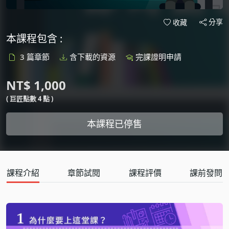
分享
收藏
本課程包含 :
3 篇章節
含下載的資源
完課證明申請
NT$ 1,000
( 巨匠點數 4 點 )
本課程已停售
課程介紹
章節試閱
課程評價
課前發問