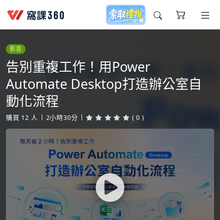
今天想要學什麼?
影音
告別重複工作！用Power
Automate Desktop打造辦公室自
動化流程
購買
12
人
2小時30分
( 0 )
窩課推薦給您