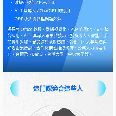
數據可視化 / PowerBI
AI 工具導入 / ChatGPT 的應用
ODF 導入與轉檔問題解決
擅長將 Office 軟體、數據視覺化、VBA 自動化、文件整
合運用、AI 工具導入等複雜技巧，拆解成人人都能上手
的實用步驟。曾受邀於政府機關、公部門、大專院校與
知名企業授課，合作機構包括總統府、公務人力發展中
心、台積電、BenQ、台灣大學、中央大學等。
這門課適合這些人