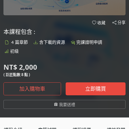
分享
收藏
本課程包含 :
4 篇章節
含下載的資源
完課證明申請
初級
NT$ 2,000
( 巨匠點數 8 點 )
加入購物車
立即購買
我要送禮