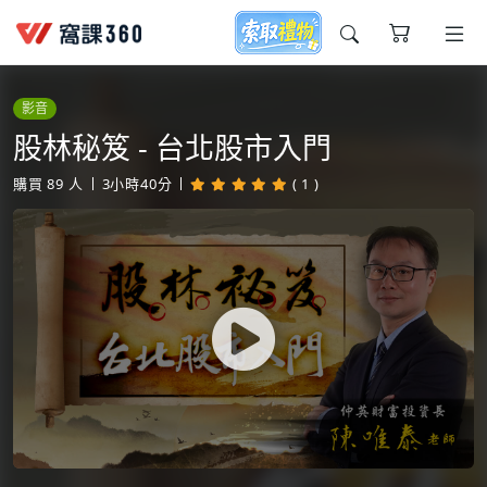
今天想要學什麼?
影音
股林秘笈 - 台北股市入門
購買
89
人
3小時40分
( 1 )
窩課推薦給您