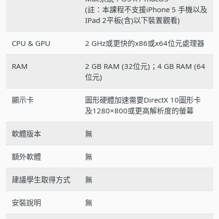
(註：本課程不支援iPhone 5 手機以及
IPad 2平板(含)以下裝置觀看)
CPU & GPU
2 GHz或更快的x86或x64位元處理器
RAM
2 GB RAM (32位元)；4 GB RAM (64
位元)
顯示卡
圖形硬體加速需要DirectX 10圖形卡
及1280×800或更高解析度的螢幕
軟體版本
無
額外軟體
無
建議學生取得方式
無
安裝說明
無