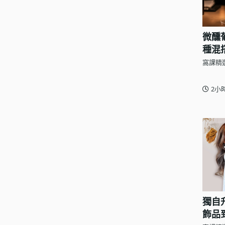
微醺
種混
窩課精
2小
獨自
飾品