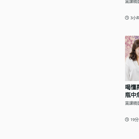
窩課精
3小
喝懂
瓶中
窩課精
19