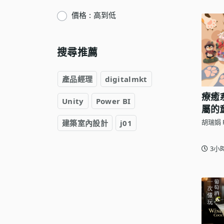
語言學習
價格 : 高到低
影視特效
辦公室應用
搜尋推薦
所有課程
產品經理
digitalmkt
優惠專區
療癒
Unity
Power BI
免費課程
屬的
胡瑞娟 R
建築室內設計
j01
3小