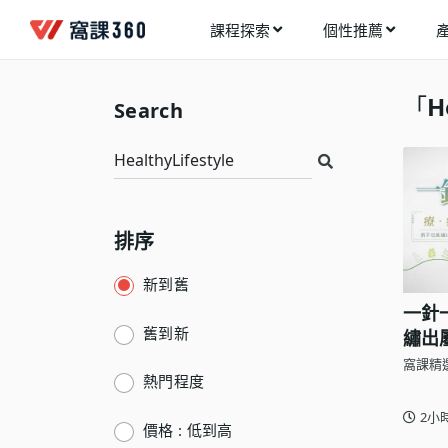
課程探索
個性推薦
工業設計
進入測驗
今天想要學什麼?
「
H
Search
手機APP開發
架構師
多媒體動畫
創造者
建築室內設計
領航者
健康生活
排序
溝通者
程式與資料庫
窩課推薦給您
執行者
新到舊
視覺設計
一針
生活家
電繪與手繪
舊到新
繡出
窩課精
網頁設計
熱門程度
網路行銷
2小
價格 : 低到高
網路管理