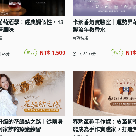
葡萄酒學：經典調個性，13
卡棻香氣實驗室｜運勢昇
搭風味
製流年數香水
選
窩課精選
NT$ 1,500
NT$
影音
影音
時45分
1小時33分
升級的花編結之路｜從隨身
春豬革鞄手作課：皮革初
到家飾的療癒練習
能成為手作實踐家，打造