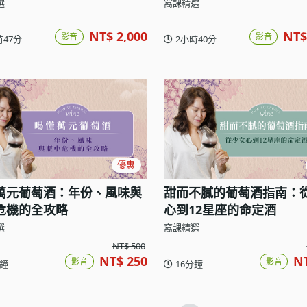
物
選
窩課精選
NT$ 2,000
NT$
影音
影音
時47分
2小時40分
優惠
萬元葡萄酒：年份、風味與
甜而不膩的葡萄酒指南：
危機的全攻略
心到12星座的命定酒
選
窩課精選
NT$ 500
NT$ 250
N
影音
影音
分鐘
16分鐘