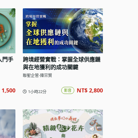
入門手
跨境經營實戰：掌握全球供應鏈
與在地獲利的成功關鍵
聯聖企管-陳宗賢
 1,500
NT$ 2,800
影音
1小時22分