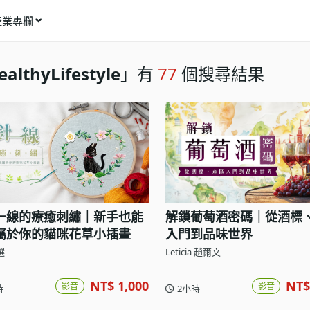
產業專欄
窩課推薦
ealthyLifestyle
」有
77
個搜尋結果
影像動畫
語言學習
商業行銷
資訊科技
設計應用
一線的療癒刺繡｜新手也能
解鎖葡萄酒密碼｜從酒標
健康生活
屬於你的貓咪花草小插畫
入門到品味世界
理財投資
選
Leticia 趙爾文
所有專欄
NT$ 1,000
NT$
影音
影音
時
2小時