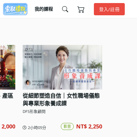
我的課程
登入/註冊
、產區
從細節塑造自信｜女性職場儀態
與專業形象養成課
DFS形象顧問
 2,000
NT$ 2,250
影音
2小時05分