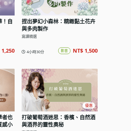
華！自
捏出夢幻小森林：精緻黏土花卉
與多肉製作
窩課精選
 1,250
NT$ 1,500
影音
4小時30分
優惠
學者也
打破葡萄酒迷思：香檳、自然酒
質感小
與酒界的靈性奧秘