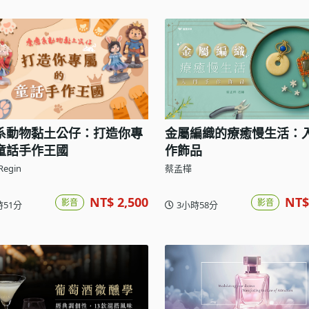
系動物黏土公仔：打造你專
金屬編織的療癒慢生活：
童話手作王國
作飾品
egin
蔡孟樺
NT$ 2,500
NT$
影音
影音
時51分
3小時58分