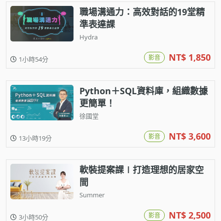
職場溝通力：高效對話的19堂精
準表達課
Hydra
NT$ 1,850
影音
1小時54分
Python＋SQL資料庫，組織數據
更簡單！
徐國堂
NT$ 3,600
影音
13小時19分
軟裝提案課∣打造理想的居家空
間
Summer
NT$ 2,500
影音
3小時50分