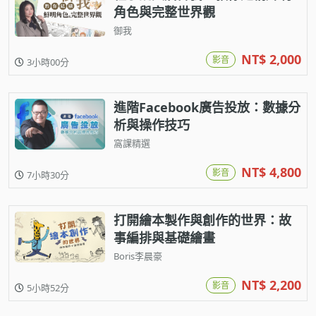
角色與完整世界觀
御我
NT$ 2,000
影音
3小時00分
進階Facebook廣告投放：數據分
析與操作技巧
窩課精選
NT$ 4,800
影音
7小時30分
打開繪本製作與創作的世界：故
事編排與基礎繪畫
Boris李晨豪
NT$ 2,200
影音
5小時52分