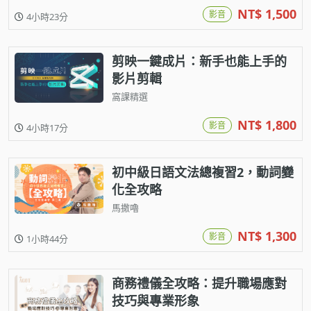
NT$ 1,500
影音
4小時23分
剪映一鍵成片：新手也能上手的
影片剪輯
窩課精選
NT$ 1,800
影音
4小時17分
初中級日語文法總複習2，動詞變
化全攻略
馬撒嚕
NT$ 1,300
影音
1小時44分
商務禮儀全攻略：提升職場應對
技巧與專業形象