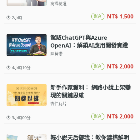
窩課精選
NT$ 1,500
影音
2小時
駕馭ChatGPT與Azure
OpenAI：解鎖AI應用開發實踐
陳葵懋
NT$ 2,000
影音
4小時10分
新手作家獲利： 網路小說上架變
現的關鍵思維
杏仁瓦片
NT$ 2,000
影音
3小時00分
輕小說天后御我：教你建構鮮明