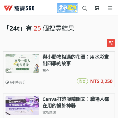
今天想要學什麼?
「
24t
」有
25
個搜尋結果
與小動物相遇的花圈：用水彩畫
出四季的故事
布克
窩課推薦給您
NT$ 2,250
影音
6小時33分
Canva打造吸睛圖文：職場人都
在用的設計神器
窩課精選